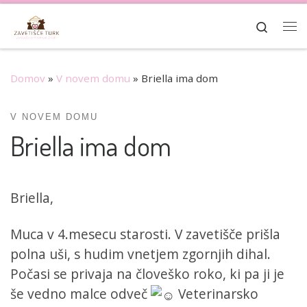
Skoči na vsebino
Search
Me
Domov
»
V novem domu
»
Briella ima dom
V NOVEM DOMU
Briella ima dom
Briella,
Muca v 4.mesecu starosti. V zavetišče prišla
polna uši, s hudim vnetjem zgornjih dihal.
Počasi se privaja na človeško roko, ki pa ji je
še vedno malce odveč
Veterinarsko